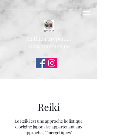
Mathieu Trépanier
Massothérapeute
mathieu_trepanier438@hotmail.com
(514)699-9051
Reiki
Le Reiki est une approche holistique
d'origine japonaise appartenant aux
approches "énergétiques".