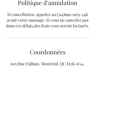
Politique d'annulation
Si cancellation, appelez au (514)699-9051 24h
avant votre massage. Si vous ne cancelez pas
dans ces délais,des frais vous seront facturés.
Coordonnées
605 Rue Fullum, Montréal, QC H2K 0G4,
Canada
+15146999051
mathieu_trepanier438@hotmail.com
Mathieu Trépanier
Massothérapeute